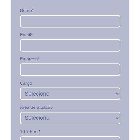
Nome*
Email*
Empresa*
Cargo
Área de atuação
10 + 5 = ?